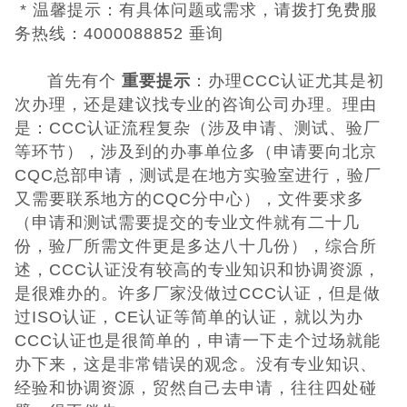
* 温馨提示：有具体问题或需求，请拨打免费服
务热线：4000088852 垂询
UKCA认证
首先有个
重要提示
：办理CCC认证尤其是初
欧盟CE认证
次办理，还是建议找专业的咨询公司办理。理由
是：CCC认证流程复杂（涉及申请、测试、验厂
CE认证常见问
等环节），涉及到的办事单位多（申请要向北京
CQC总部申请，测试是在地方实验室进行，验厂
题
3C认证
又需要联系地方的CQC分中心），文件要求多
（申请和测试需要提交的专业文件就有二十几
CQC认证
份，验厂所需文件更是多达八十几份），综合所
述，CCC认证没有较高的专业知识和协调资源，
十环能效认证
是很难办的。许多厂家没做过CCC认证，但是做
过ISO认证，CE认证等简单的认证，就以为办
环保节能认证
CCC认证也是很简单的，申请一下走个过场就能
办下来，这是非常错误的观念。没有专业知识、
ROHS认证
经验和协调资源，贸然自己去申请，往往四处碰