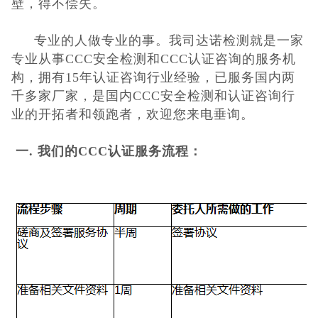
壁，得不偿失。
日本PSE认证
专业的人做专业的事。我司达诺检测就
是一家
ECE认证
专业从事CCC安全检测和CCC认
证咨询的服务机
构，拥有
15年认证咨询行业经验，已服务国内两
澳洲SAA认证
千多家厂家，是国内CCC安全检测和认证咨询
行
业
的开拓者和领跑者，欢迎您来电垂询。
ISO体系认证
一
. 我们的CCC认证服务流程：
美国认证
CCC认证
其它认证
收起菜单
©Danotest.Com