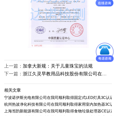
日本PSE认证
ECE认证
澳洲SAA认证
ISO体系认证
美国认证
上一篇：
加拿大新规：关于儿童珠宝的法规
CCC认证
下一篇：
浙江久灵早教用品科技股份有限公司在我司顺利取得视频玩具/电子黑板3C认证证书
其它认证
相关文章
收起菜单
宁波诺伊斯光电有限公司在我司顺利取得固定式LED灯具3C认证
杭州热波净化科技有限公司在我司顺利取得家用室内加热器3C认
上海湉韵新能源有限公司在我司顺利取得食物垃圾处理器CE认证
©Danotest.Com