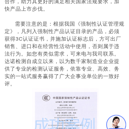
合作，助力其更好的满足相关国家法规要求，加
快产品上市步伐。
UKCA认证
需要注意的是：根据我国《强制性认证管理规
欧盟CE认证
定》，凡列入强制性产品认证目录的产品，必须
获得3C认证证书，并施加认证标志后，方可出厂
CE认证常见问
销售、进口和在经营性活动中使用，否则属于违
法行为。如您有类似需求，可来电与我司联系。
题
3C认证
达诺检测自成立以来，以为数千家制造业企业提
供了专业的检测认证服务，依靠专业、高效、务
CQC认证
实的一站式服务赢得了广大企事业单位的一致好
评。
十环能效认证
环保节能认证
ROHS认证