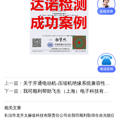
日本PSE认证
ECE认证
澳洲SAA认证
ISO体系认证
美国认证
CCC认证
上一篇：
关于开通电动机-压缩机绝缘系统兼容性认证业务的通知
其它认证
下一篇：
我司顺利帮助飞生（上海）电子科技有限公司取得一体机3C认证证书
收起菜单
相关文章
长治市龙升太赫兹科技有限责任公司在我司顺利取得生命光能仪C
©Danotest.Com