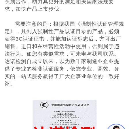
长期合作，助力其更好的满足相关国家法规要
求，加快产品上市步伐。
UKCA认证
需要注意的是：根据我国《强制性认证管理规
欧盟CE认证
定》，凡列入强制性产品认证目录的产品，必须
获得3C认证证书，并施加认证标志后，方可出厂
CE认证常见问
销售、进口和在经营性活动中使用，否则属于违
法行为。如您有类似需求，可来电与我司联系。
题
3C认证
达诺检测自成立以来，以为数千家制造业企业提
供了专业的检测认证服务，依靠专业、高效、务
CQC认证
实的一站式服务赢得了广大企事业单位的一致好
评。
十环能效认证
环保节能认证
ROHS认证