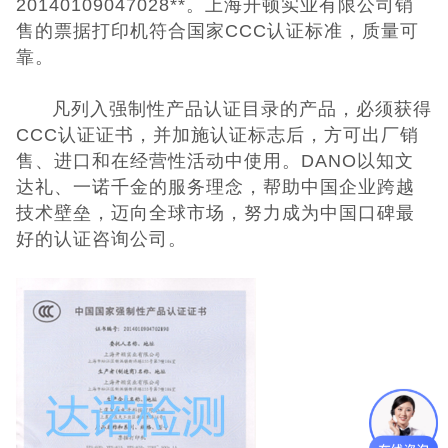
20140109047028**。
上海开顿实业有限公司
销
售的票据打印机符合国家CCC认证标准，质量可
UKCA认证
靠。
欧盟CE认证
凡列入强制性产品认证目录的产品，必须获得
CCC认证证书，并加施认证标志后，方可出厂销
CE认证常见问
售、进口和在经营性活动中使用。DANO以知文
达礼、一诺千金的服务理念，帮助中国企业跨越
题
3C认证
技术壁垒，迈向全球市场，努力成为中国口碑最
好的认证咨询公司。
CQC认证
十环能效认证
环保节能认证
ROHS认证