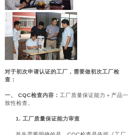
UKCA认证
欧盟CE认证
CE认证常见问
题
3C认证
对于初次申请认证的工厂，需要做初次工厂检
CQC认证
查：
十环能效认证
一、 CQC检查内容：
工厂质量保证能力＋产品一
致性检查。
环保节能认证
1. 工厂质量保证能力审查
ROHS认证
首先需要明确的是，CQC检查是依据《工厂