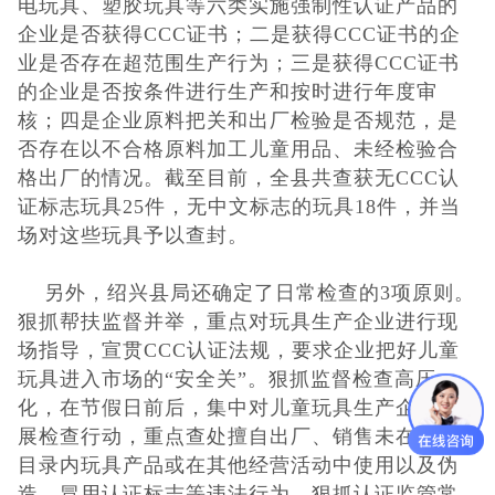
电玩具、塑胶玩具等六类实施强制性认证产品的
企业是否获得CCC证书；二是获得CCC证书的企
UKCA认证
业是否存在超范围生产行为；三是获得CCC证书
的企业是否按条件进行生产和按时进行年度审
欧盟CE认证
核；四是企业原料把关和出厂检验是否规范，是
否存在以不合格原料加工儿童用品、未经检验合
CE认证常见问
格出厂的情况。截至目前，全县共查获无CCC认
证标志玩具25件，无中文标志的玩具18件，并当
题
3C认证
场对这些玩具予以查封。
CQC认证
另外，绍兴县局还确定了日常检查的3项原则。
狠抓帮扶监督并举，重点对玩具生产企业进行现
十环能效认证
场指导，宣贯CCC认证法规，要求企业把好儿童
玩具进入市场的“安全关”。狠抓监督检查高压
环保节能认证
化，在节假日前后，集中对儿童玩具生产企业开
展检查行动，重点查处擅自出厂、销售未在CCC
ROHS认证
目录内玩具产品或在其他经营活动中使用以及伪
造、冒用认证标志等违法行为。狠抓认证监管常