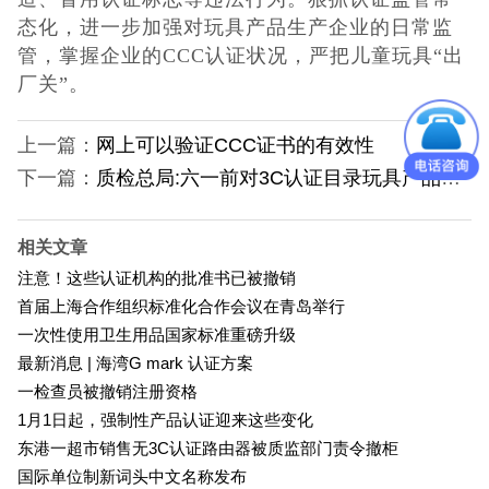
日本PSE认证
态化，进一步加强对玩具产品生产企业的日常监
管，掌握企业的CCC认证状况，严把儿童玩具“出
ECE认证
厂关”。
澳洲SAA认证
上一篇：
网上可以验证CCC证书的有效性
下一篇：
质检总局:六一前对3C认证目录玩具产品全面检查
ISO体系认证
美国认证
相关文章
注意！这些认证机构的批准书已被撤销
CCC认证
首届上海合作组织标准化合作会议在青岛举行
一次性使用卫生用品国家标准重磅升级
其它认证
最新消息 | 海湾G mark 认证方案
一检查员被撤销注册资格
收起菜单
1月1日起，强制性产品认证迎来这些变化
东港一超市销售无3C认证路由器被质监部门责令撤柜
国际单位制新词头中文名称发布
©Danotest.Com