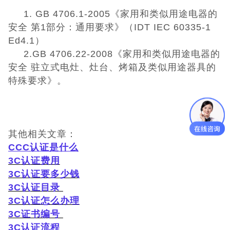
日本PSE认证
1. GB 4706.1-2005《家用和类似用途电器的
安全 第1部分：通用要求》（IDT IEC 60335-1
ECE认证
Ed4.1）
2.GB 4706.22-2008《家用和类似用途电器的
澳洲SAA认证
安全 驻立式电灶、灶台、烤箱及类似用途器具的
特殊要求》。
ISO体系认证
美国认证
其他相关文章：
CCC认证
CCC
认证是什么
3C
认证费用
其它认证
3C认证要多少钱
3C认证目录
收起菜单
3C认证怎么办理
3C证书编号
3C认证流程
©Danotest.Com