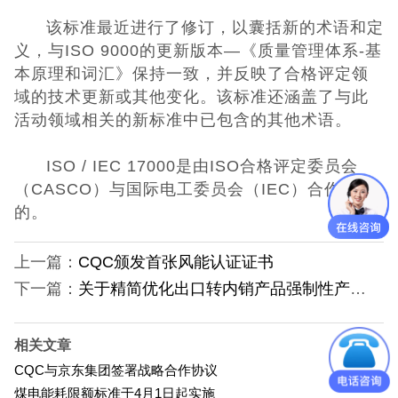
该标准最近进行了修订，以囊括新的术语和定
UKCA认证
义，与ISO 9000的更新版本—《质量管理体系-基
本原理和词汇》保持一致，并反映了合格评定领
欧盟CE认证
域的技术更新或其他变化。该标准还涵盖了与此
活动领域相关的新标准中已包含的其他术语。
CE认证常见问
ISO / IEC 17000是由ISO合格评定委员会
题
3C认证
（CASCO）与国际电工委员会（IEC）合作制定
的。
CQC认证
上一篇：
CQC颁发首张风能认证证书
十环能效认证
下一篇：
关于精简优化出口转内销产品强制性产品认证程序的通知
环保节能认证
相关文章
ROHS认证
CQC与京东集团签署战略合作协议
煤电能耗限额标准于4月1日起实施