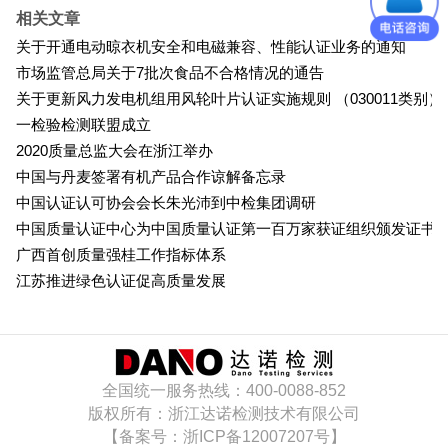
日本PSE认证
相关文章
关于开通电动晾衣机安全和电磁兼容、性能认证业务的通知
ECE认证
市场监管总局关于7批次食品不合格情况的通告
关于更新风力发电机组用风轮叶片认证实施规则 （030011类别）
澳洲SAA认证
一检验检测联盟成立
2020质量总监大会在浙江举办
ISO体系认证
中国与丹麦签署有机产品合作谅解备忘录
中国认证认可协会会长朱光沛到中检集团调研
美国认证
中国质量认证中心为中国质量认证第一百万家获证组织颁发证书
广西首创质量强桂工作指标体系
CCC认证
江苏推进绿色认证促高质量发展
其它认证
收起菜单
全国统一服务热线：400-0088-852
版权所有：浙江达诺检测技术有限公司
【备案号：浙ICP备12007207号】
©Danotest.Com