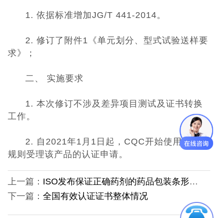
1. 依据标准增加JG/T 441-2014。
UKCA认证
2. 修订了附件1《单元划分、型式试验送样要
欧盟CE认证
求》；
CE认证常见问
二、 实施要求
题
3C认证
1. 本次修订不涉及差异项目测试及证书转换
工作。
CQC认证
2. 自2021年1月1日起，CQC开始使用修订后
十环能效认证
规则受理该产品的认证申请。
环保节能认证
上一篇：
ISO发布保证正确药剂的药品包装条形码规范
下一篇：
全国有效认证证书整体情况
ROHS认证