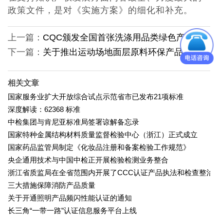
日本PSE认证
政策文件，是对《实施方案》的细化和补充。
ECE认证
上一篇：
CQC颁发全国首张洗涤用品类绿色产品认证证书
下一篇：
关于推出运动场地面层原料环保产品认证业务的通知
澳洲SAA认证
ISO体系认证
相关文章
国家服务业扩大开放综合试点示范省市已发布21项标准
美国认证
深度解读：62368 标准
中检集团与肯尼亚标准局签署谅解备忘录
CCC认证
国家特种金属结构材料质量监督检验中心（浙江）正式成立
国家药品监管局制定《化妆品注册和备案检验工作规范》
其它认证
央企通用技术与中国中检正开展检验检测业务整合
浙江省质监局在全省范围内开展了CCC认证产品执法和检查整治
收起菜单
三大措施保障消防产品质量
关于开通照明产品频闪性能认证的通知
长三角“一带一路”认证信息服务平台上线
©Danotest.Com