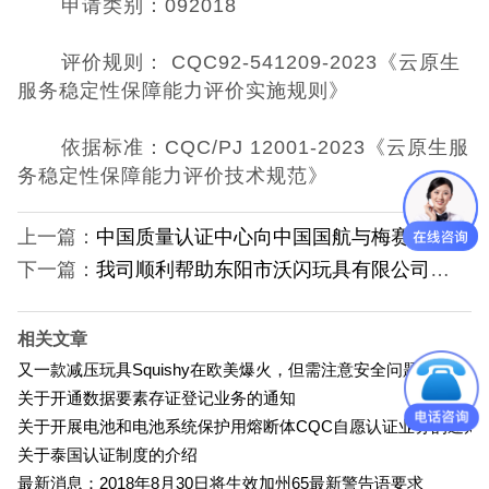
申请类别：
092018
UKCA认证
评价
规则：
C
QC92-541209-2023《云原生
服务稳定性保障能力评价实施规则》
欧盟CE认证
依据标准：
CQC/PJ 12001-2023《云原生服
CE认证常见问
务稳定性保障能力评价技术规范》
题
3C认证
上一篇：
中国质量认证中心向中国国航与梅赛德斯-奔驰颁发碳中和证书
下一篇：
我司顺利帮助东阳市沃闪玩具有限公司取得塑胶玩具3C认证证书
CQC认证
十环能效认证
相关文章
又一款减压玩具Squishy在欧美爆火，但需注意安全问题
环保节能认证
关于开通数据要素存证登记业务的通知
关于开展电池和电池系统保护用熔断体CQC自愿认证业务的通知
ROHS认证
关于泰国认证制度的介绍
最新消息：2018年8月30日将生效加州65最新警告语要求