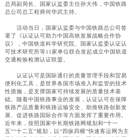
日本PSE认证
总局副局长、国家认监委主任孙大伟，中国铁路
总公司总工程师何华武主持。
ECE认证
活动当日，国家认监委与中国铁路总公司签
澳洲SAA认证
署了《认证认可助力中国高铁发展战略合作协
议》，中国铁道科学研究院、国家认监委认证认
ISO体系认证
可技术研究所等11家单位联合发起成立中国轨道
交通检验检测认证联盟。
美国认证
认证认可是国际通行的质量管理手段和贸易
CCC认证
便利化工具，是世界各国市场准入和监管的技术
性措施，是支撑国家可持续发展的质量技术基
其它认证
础。随着中国铁路事业的发展，认证认可在保障
铁路产品质量和铁路运输安全、助推铁路创新发
收起菜单
展、促进铁路国际合作等方面发挥了重要作用。
近年来，按照国家中长期铁路网规划和“十一
五”“十二五”规划，以“四纵四横”快速客运网为主
©Danotest.Com