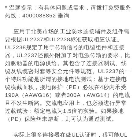
* 温馨提示：有具体问题或需求，请拨打免费服务
UKCA认证
热线：4000088852 垂询
欧盟CE认证
应用于北美市场的工业防水连接辅件及组件需
要根据UL2237和UL2238标准获取相应认证。
CE认证常见问
UL2238规定了用于传输信号的电缆组件和连接
器，UL2237还额外附加了对电源传输的要求，比
题
3C认证
如驱动器的电源供给。其包含了连接器测试、线
缆及线缆密封套等安全元件等规范。UL2237的一
CQC认证
个特殊功能是所谓的接地电流测试：基于连接电
缆横截面积，接地保护（PE）必须在4秒内承受
十环能效认证
190A（AAWG16）或者300A（AWG14）的电流
且不发生断路。交流电应用上，也必须进行异常
环保节能认证
过载试验：额定电流为1.5倍的实验。如果接地
（PE）保险丝未熔断，则可认为通过测试。
ROHS认证
实际上很多连接器在做UL认证时，很可能UL