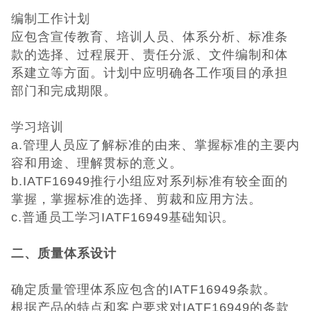
编制工作计划
UKCA认证
应包含宣传教育、培训人员、体系分析、标准条
款的选择、过程展开、责任分派、文件编制和体
欧盟CE认证
系建立等方面。计划中应明确各工作项目的承担
部门和完成期限。
CE认证常见问
学习培训
题
3C认证
a.管理人员应了解标准的由来、掌握标准的主要内
容和用途、理解贯标的意义。
CQC认证
b.IATF16949推行小组应对系列标准有较全面的
掌握，掌握标准的选择、剪裁和应用方法。
十环能效认证
c.普通员工学习IATF16949基础知识。
环保节能认证
二、质量体系设计
ROHS认证
确定质量管理体系应包含的IATF16949条款。
根据产品的特点和客户要求对IATF16949的条款