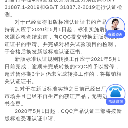
日本PSE认证
31887.1-2019和GB/T 31887.2-2019进行认证检
测。
ECE认证
对于已经获得旧版标准认证证书的产品，证书
持有人应于2020年5月1日起，标准实施后的第一
澳洲SAA认证
次跟踪检查结束前，向CQC提交转换新版标准认
证证书的申请、并完成对相关试验项目的检测，
ISO体系认证
于合格后换发新版标准认证证书。
新版标准认证规则转换工作应于2021年5月1
美国认证
日前完成，逾期未完成转换的CQC将予以暂停，
超过暂停期3个月仍未完成转换工作的，将撤销相
CCC认证
关认证证书。
2.对于在新版标准实施之日前已经出厂、投放
其它认证
市场并且已经不再生产的获证产品，无需进行证
书变更。
收起菜单
2020年5月1日起，CQC产品认证三部将按新
版标准受理认证申请。
©Danotest.Com