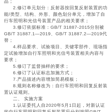
品；
2.修订单元划分：反射器按回复反射装置的功
UKCA认证
能/类型、结构、外形、颜色划分单元，增加了自
行车照明和光信号装置产品的相关要求；
欧盟CE认证
3.修订依据标准：GB/T 31887-2015分别被
GB/T 31887.1—2019、GB/T 31887.2—2019代
CE认证常见问
替；
4.样品要求、试验项目、关键零部件、现场指
题
3C认证
定试验增加自行车照明和光信号装置相关内容与
要求；
CQC认证
5.修订了监督抽样的要求；
6.修订了认证标志加施方式；
十环能效认证
7.产品描述内容增加简易模板；
8.规则名称修改为：自行车照明和回复反射装
环保节能认证
置认证规则。
二、 实施方案
ROHS认证
1.认证委托人自2020年5月1日起，对新认证
的自行车照明和回复反射装置应分别按照GB/T