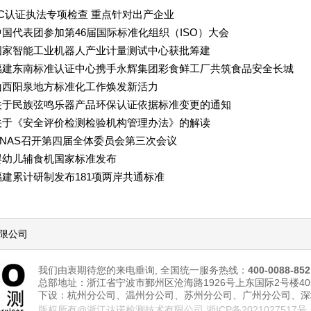
3C认证执法专项检查 重点针对出产企业
中国代表团参加第46届国际标准化组织（ISO）大会
国家智能工业机器人产业计量测试中心获批筹建
福建东南标准认证中心携手永辉集团彩食鲜工厂共筑食品安全长城
山西阳泉地方标准化工作焕发新活力
关于民族弦鸣乐器产品环保认证依据标准变更的通知
关于《安全评价检测检验机构管理办法》的解读
CNAS召开第四届全体委员会第三次会议
婴幼儿辅食机国家标准发布
福建累计研制发布181项两岸共通标准
限公司
我们由衷期待您的来电垂询, 全国统一服务热线：
400-0088-852
总部地址：浙江省宁波市鄞州区沧海路1926号上东国际2号楼405
下设：杭州分公司、
温州分公司、苏州分公司
、广州分公司、深
版权所有@浙江达诺检测技术有限公司
浙ICP备2021027517号