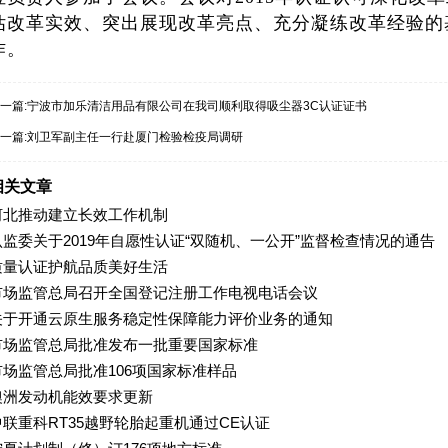
估改革实效、突出展现改革亮点、充分凝练改革经验的基
作。
一篇:
宁波市加乐清洁用品有限公司在我司顺利取得吸尘器3C认证证书
一篇:
刘卫军副主任一行赴厦门检验检疫局调研
相关文章
河北推动建立长效工作机制
认监委关于2019年自愿性认证“双随机、一公开”监督检查情况的通告
质量认证护航品质美好生活
市场监管总局召开全国登记注册工作电视电话会议
关于开通云原生服务稳定性保障能力评价业务的通知
市场监管总局批准发布一批重要国家标准
市场监管总局批准106项国家标准样品
澳洲发动机能效要求更新
中联重科RT35越野轮胎起重机通过CE认证