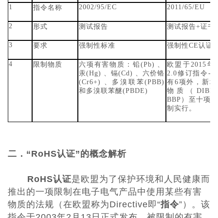
日本PSE认证
1
2002/95/EC
2011/65/EU
指令名称
2
形式
测试报告
测试报告+证书
ECE认证
3
要求
强制性标准
强制性CE认证
澳洲SAA认证
4
限制物质
六项有害物质：铅(Pb) 、
欧盟于2015年
汞(Hg) 、镉(Cd) 、六价铬
2.0修订指令- (
ISO体系认证
(Cr6+) 、多溴联苯(PBB)
有6项外，新增
和多溴联苯醚(PBDE)
物质（DIBP
BBP）至十项。
美国认证
制实行。
CCC认证
二．“RoHS认证”的概念解析
其它认证
RoHS认证
是欧盟为了保护环境和人民健康而
收起菜单
推出的一项限制在电子电气产品中使用某些有害
物质的法规（在欧盟称为Directive即“
指令
”）。该
©Danotest.Com
指令于2003年2月13日正式发布，被限制的有害