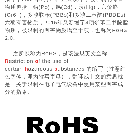
物质包括：铅(Pb)，镉(Cd)，汞(Hg)，六价铬
(Cr6+)，多溴联苯(PBBs)和多溴二苯醚(PBDEs)
六项有害物质，2015年又新增了4项邻苯二甲酸脂
物质，被限制的有害物质增至十项，也称为RoHS
2.0。
之所以称为RoHS，是该法规英文全称
R
estriction
o
f the use of
certain
h
azardous
s
ubstances 的缩写（注意红
色字体，即为缩写字母），翻译成中文的意思就
是：关于限制在电子电气设备中使用某些有害成
分的指令。