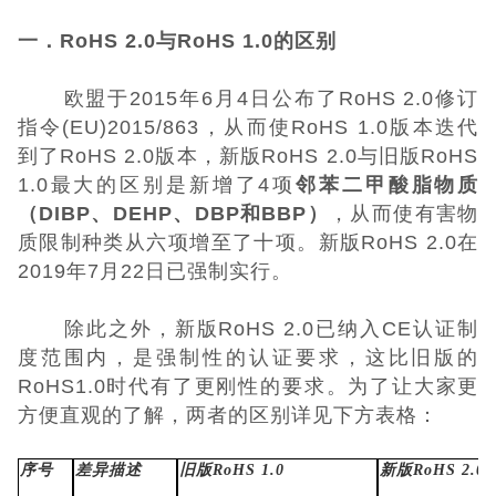
一．RoHS 2.0与RoHS 1.0的区别
UKCA认证
欧盟于2015年6月4日公布了RoHS 2.0修订
欧盟CE认证
指令(EU)2015/863，从而使RoHS 1.0版本迭代
到了RoHS 2.0版本，新版RoHS 2.0与旧版RoHS
CE认证常见问
1.0最大的区别是新增了4项
邻苯二甲酸脂物质
（DIBP、DEHP、DBP和BBP）
，从而使有害物
题
3C认证
质限制种类从六项增至了十项。新版RoHS 2.0在
2019年7月22日已强制实行。
CQC认证
除此之外，新版RoHS 2.0已纳入CE认证制
十环能效认证
度范围内，是强制性的认证要求，这比旧版的
RoHS1.0时代有了更刚性的要求。为了让大家更
环保节能认证
方便直观的了解，两者的区别详见下方表格：
ROHS认证
序号
差异描述
旧版RoHS 1.0
新版RoHS 2.0