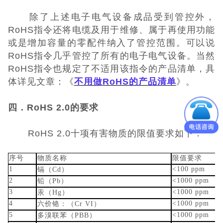
除了上述电子电气设备成品受到管控外，
RoHS指令还将电缆及用于维修、属于再使用功能
或是增加容量的零配件纳入了管控范围。可以说
RoHS指令几乎管控了所有的电子电气设备。当然
RoHS指令也规定了不适用该指令的产品清单，具
体详见文章：《
不用做
RoHS的产品清单
》。
四．RoHS 2.0的要求
RoHS 2.0十项有害物质的限值要求如下：
序号
物质名称
限值要求
1
<100 ppm
镉（Cd）
2
<1000 ppm
铅（Pb）
3
<1000 ppm
汞（Hg）
4
<1000 ppm
六价铬：（Cr VI）
5
<1000 ppm
多溴联苯（PBB）