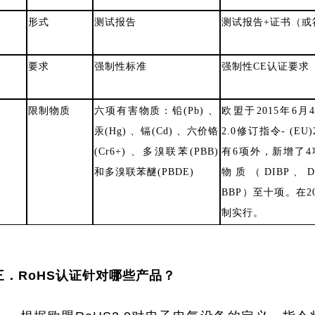
形式
测试报告
测试报告+证书（或
要求
强制性标准
强制性CE认证要求
限制物质
六项有害物质：铅(Pb) 、
欧盟于2015年6月
汞(Hg) 、镉(Cd) 、六价铬
2.0修订指令- (EU)
(Cr6+) 、多溴联苯(PBB)
有6项外，新增了
和多溴联苯醚(PBDE)
物质（DIBP、D
BBP）至十项。在20
制实行。
三．RoHS认证针对哪些产品？