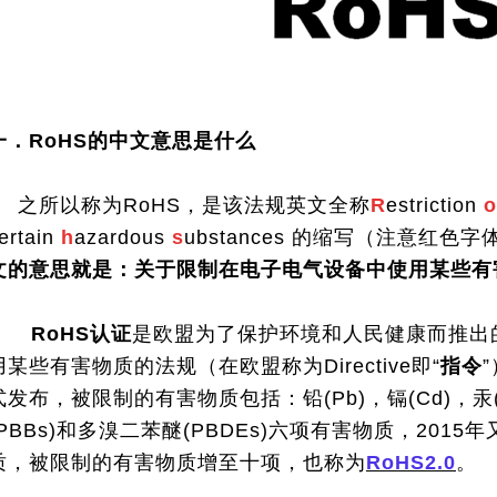
一．RoHS的中文意思是什么
之所以称为RoHS，是该法规英文全称
R
estriction
o
ertain
h
azardous
s
ubstances 的缩写（注意红
文的意思就是：关于限制在电子电气设备中使用某些有
RoHS认证
是欧盟为了保护环境和人民健康而推出
用某些有害物质的法规（在欧盟称为Directive即“
指令
式发布，被限制的有害物质包括：铅(Pb)，镉(Cd)，汞(
(PBBs)和多溴二苯醚(PBDEs)六项有害物质，201
质，被限制的有害物质增至十项，也称为
RoHS2.0
。