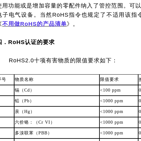
使用功能或是增加容量的零配件纳入了管控范围。可以
电子电气设备。当然RoHS指令也规定了不适用该指
《
不用做
RoHS的产品清单
》。
四．RoHS认证的要求
RoHS2.0十项有害物质的限值要求如下：
序号
物质名称
限值要求
镉（Cd）
<100 ppm
铅（Pb）
<1000 ppm
汞（Hg）
<1000 ppm
六价铬：（Cr VI）
<1000 ppm
多溴联苯（PBB）
<1000 ppm