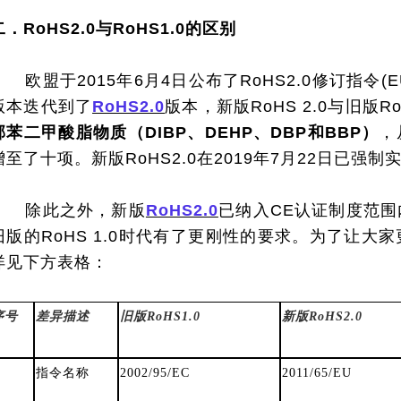
二．RoHS2.0与RoHS1.0的区别
欧盟于2015年6月4日公布了RoHS2.0修订指令(EU)
版本迭代到了
RoHS2.0
版本，新版RoHS 2.0与旧版R
邻苯二甲酸脂物质（DIBP、DEHP、DBP和BBP）
，
增至了十项。新版RoHS2.0在2019年7月22日已强制
除此之外，新版
RoHS2.0
已纳入CE认证制度范
旧版的RoHS 1.0时代有了更刚性的要求。为了让大
详见下方表格：
序号
差异描述
旧版RoHS1.0
新版RoHS2.0
指令名称
2002/95/EC
2011/65/EU