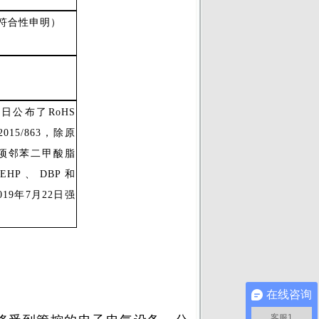
符合性申明）
4日公布了RoHS
2015/863，除原
4项邻苯二甲酸脂
EHP、DBP和
19年7月22日强
在线咨询
客服1