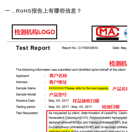
一．RoHS
报告上有哪些信息？
UKCA认证
欧盟CE认证
CE认证常见问
题
3C认证
CQC认证
十环能效认证
环保节能认证
ROHS认证